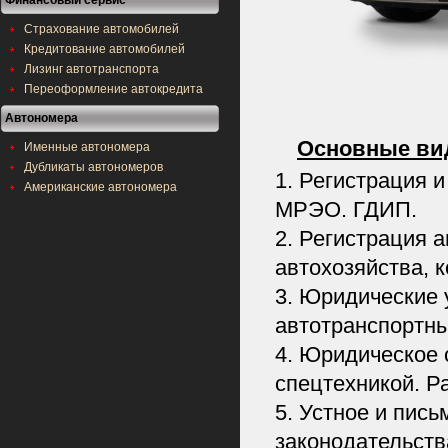
Финансовый сервис
Страхование автомобилей
Кредитование автомобилей
Лизинг автотранспорта
Переоформление автокредита
Автономера
Основные вид
Именные автономера
Дубликаты автономеров
1. Регистрация 
Американские автономера
МРЭО. ГДИП.
2. Регистрация 
автохозяйства, 
3. Юридические 
автотранспортны
4. Юридическое 
спецтехникой. Р
5. Устное и пис
законодательств