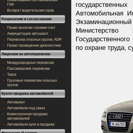
Обжалование постановлений
государственн
ГАИ
Возврат водительских прав
Автомобильная И
Разрешения и согласования
Экзаминационный 
Право выписки справки-счет
Министерство 
Аккредитация автошкол
Государственного
Перевозка опасных грузов, ADR
Право проведения диагностики
по охране труда, 
Лицензии на автоперевозки
Международные перевозки
Пассажирские перевозки
Такси
Грузовые перевозки опасных
грузов
Купля-продажа автомобилей
Автовыкуп
Автомобили под заказ
Комиссионная продажа
автомобилей
Автомобили купе в продаже