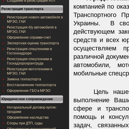
Создание и регистрация АТП
компанией по ока
Регистрация транспорта
Транспортного П
Регистрация нового автомобиля в
МРЭО, ГАИ
Украины. В сво
Регистрация б/у автомобиля в
действующем зако
МРЭО, ГАИ
Оформление справки-счет
средств и всех ю
Экспертная оценка транспорта
осуществляем пр
Регистрация спецтехники в
Гостехнадзоре
различной докуме
Регистрация спецтехники в
Госнадзорохрантруда
автомобили, мот
Регистрация мототехники в
мобильные спецср
МРЭО, ГАИ
Замена техпаспорта
Восстановление техпаспорта
Цель нашего б
Оформление ГБО в МРЭО
выполнение Ваши
Юридическое сопровождение
сфере и транспо
Нотариальный договор купли-
продажи
помощь и консул
Оформление наследства
Споры при ДТП, суды
задач, связанны