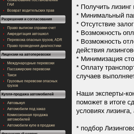
Обжалование постановлений
ГАИ
* Получить лизинг
Возврат водительских прав
* Минимальный па
Разрешения и согласования
* Отсутствие зало
Право выписки справки-счет
* Возможность опл
Аккредитация автошкол
Перевозка опасных грузов, ADR
* Возможность отл
Право проведения диагностики
действия лизингов
Лицензии на автоперевозки
* Минимизация ст
Международные перевозки
* Оплату транспор
Пассажирские перевозки
случаев выполняе
Такси
Грузовые перевозки опасных
грузов
Наши эксперты-ко
Купля-продажа автомобилей
поможет в итоге с
Автовыкуп
Автомобили под заказ
условиях лизинга,
Комиссионная продажа
автомобилей
Автомобили купе в продаже
* подбор Лизинго