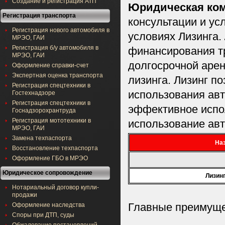
Создание и регистрация АТП
Юридическая ком
Регистрация транспорта
консультации и ус
Регистрация нового автомобиля в
условиях Лизинга.
МРЭО, ГАИ
Регистрация б/у автомобиля в
финансирования тр
МРЭО, ГАИ
долгосрочной арен
Оформление справки-счет
Экспертная оценка транспорта
лизинга. Лизинг п
Регистрация спецтехники в
использования авт
Гостехнадзоре
Регистрация спецтехники в
эффективное испо
Госнадзорохрантруда
Регистрация мототехники в
использование ав
МРЭО, ГАИ
Замена техпаспорта
Наз
Восстановление техпаспорта
Оформление ГБО в МРЭО
Юридическое сопровождение
Лизин
Нотариальный договор купли-
продажи
Оформление наследства
Главные преимуще
Споры при ДТП, суды