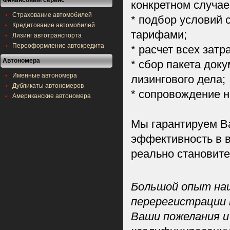
Финансовый сервис
конкретном случае
Страхование автомобилей
* подбор условий
Кредитование автомобилей
тарифами;
Лизинг автотранспорта
Переоформление автокредита
* расчет всех зат
Автономера
* сбор пакета док
Именные автономера
лизингового дела;
Дубликаты автономеров
* сопровождение н
Американские автономера
Мы гарантируем В
эффективность в 
реально становит
Большой опыт наш
перерегистрации 
Ваши пожелания 