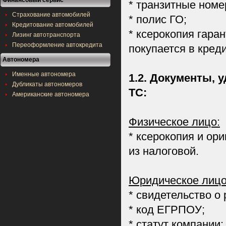
Финансовый сервис
* транзитные номе
Страхование автомобилей
* полис ГО;
Кредитование автомобилей
* ксерокопия гара
Лизинг автотранспорта
Переоформление автокредита
покупается в креди
Автономера
Именные автономера
1.2. Документы,
Дубликаты автономеров
ТС:
Американские автономера
Физическое лицо:
* ксерокопия и ор
из налоговой.
Юридическое лицо
* свидетельство о
* код ЕГРПОУ;
* статут компании;