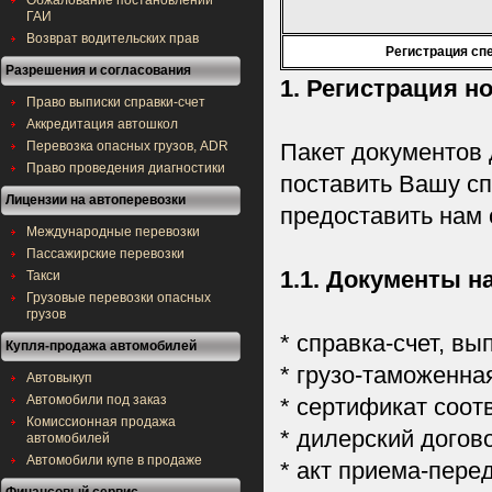
Обжалование постановлений
ГАИ
Возврат водительских прав
Регистрация сп
Разрешения и согласования
1. Регистрация н
Право выписки справки-счет
Аккредитация автошкол
Перевозка опасных грузов, ADR
Пакет документов 
Право проведения диагностики
поставить Вашу сп
Лицензии на автоперевозки
предоставить нам
Международные перевозки
Пассажирские перевозки
1.1. Документы н
Такси
Грузовые перевозки опасных
грузов
* справка-счет, в
Купля-продажа автомобилей
* грузо-таможенна
Автовыкуп
Автомобили под заказ
* сертификат соот
Комиссионная продажа
* дилерский догов
автомобилей
Автомобили купе в продаже
* акт приема-пере