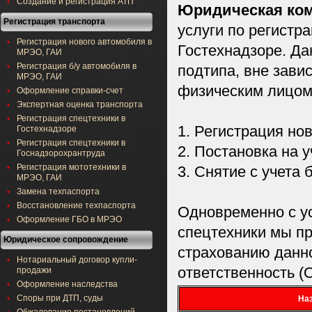
Создание и регистрация АТП
Юридическая ком
Регистрация транспорта
услуги по регистр
Регистрация нового автомобиля в
Гостехнадзоре. Да
МРЭО, ГАИ
Регистрация б/у автомобиля в
подтипа, вне зави
МРЭО, ГАИ
физическим лицом
Оформление справки-счет
Экспертная оценка транспорта
Регистрация спецтехники в
1. Регистрация но
Гостехнадзоре
Регистрация спецтехники в
2. Постановка на у
Госнадзорохрантруда
Регистрация мототехники в
3. Снятие с учета 
МРЭО, ГАИ
Замена техпаспорта
Восстановление техпаспорта
Одновременно с ус
Оформление ГБО в МРЭО
спецтехники мы п
Юридическое сопровождение
страхованию данно
Нотариальный договор купли-
ответственность 
продажи
Оформление наследства
Споры при ДТП, суды
Наз