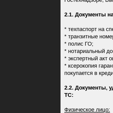
Гостехнадзоре, В
2.1. Документы н
* техпаспорт на сп
* транзитные номе
* полис ГО;
* нотариальный до
* экспертный акт 
* ксерокопия гара
покупается в креди
2.2. Документы,
ТС:
Физическое лицо: