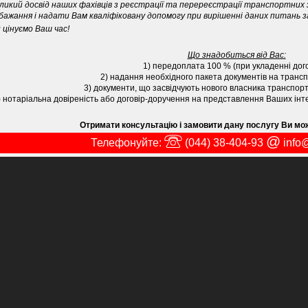
ликий досвід наших фахівців з реєстрації та перереєстрації транспортних з
бажання і надати Вам кваліфіковану допомогу при вирішенні даних питань з
 цінуємо Ваш час!
Що знадобиться від Вас:
1) передоплата 100 % (при укладенні дог
2) надання необхідного пакета документів на транспо
3) документи, що засвідчують нового власника транспортн
) нотаріальна довіреність або договір-доручення на представлення Ваших інт
Отримати консультацію і замовити дану послугу Ви м
@
Телефонуйте:
(044)
38-404-93
info