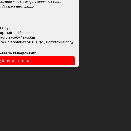
асобів дозволяє врахувати всі Ваші
а доступними цінами.
овору)
ртний засіб (-а)
ого засобу / засобів
ересів в органах МРЕВ, ДАІ, Держтехнагляду
ожете за телефонами:
@k-avto.com.ua