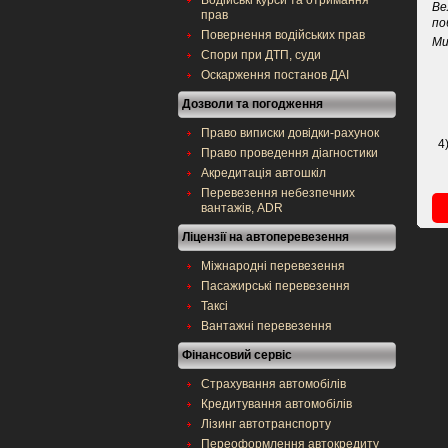
Водійські курси та отримання
Ве
прав
по
Повернення водійських прав
Ми
Спори при ДТП, суди
Оскарження постанов ДАІ
Дозволи та погодження
Право виписки довідки-рахунок
4
Право проведення діагностики
Акредитація автошкіл
Перевезення небезпечних
вантажів, ADR
Ліцензії на автоперевезення
Міжнародні перевезення
Пасажирські перевезення
Таксі
Вантажні перевезення
Фінансовий сервіс
Страхування автомобілів
Кредитування автомобілів
Лізинг автотранспорту
Переоформлення автокредиту