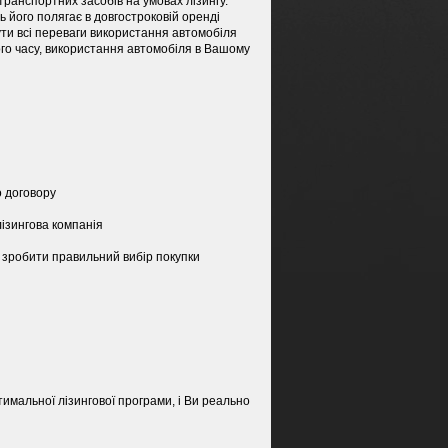
ранспортних засобів на умовах лізингу.
 його полягає в довгостроковій оренді
чути всі переваги використання автомобіля
го часу, використання автомобіля в Вашому
о договору
лізингова компанія
 зробити правильний вибір покупки
тимальної лізингової програми, і Ви реально