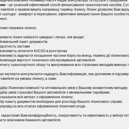
идична компанія «Коммерс-Авто» надає консультації та послуги з придбання т
зинг
- це сучасний ефективний спосіб фінансування транспортних засобів. Суть
томобіля з правом викупу наприкінці терміну лізингу. Лізинг дозволяє Вам від
е сьогодні - комфорт в пересуванні, ефективне використання Вашого особисто
несі.
ловні переваги лізингу:
римати лізинг набагато швидше і легше, ніж кредит
Мінімальний пакет документів
Відсутність застави
Можливість оплатити КАСКО в розстрочку
Можливість відкласти погашення частини боргу на кінець терміну дії лізинговог
Мінімізація вартості технічного обслуговування автомобіля
Оплату транспортного збору та врегулювання всіх страхових випадків виконує 
ші експерти-консультанти нададуть Вам інформацію, яка допоможе в підсумку
томобіля на умовах лізингу, а саме:
підбір Лізингової компанії та оптимальних умов у Вашому конкретному випадку;
підбір умов страхової Вашого автомобіля з мінімальними тарифами;
розрахунок всіх витрат з оформлення лізингу;
збір пакету документів необхідних для розгляду Вашого лізингового справи;
супровід на всіх етапах оформлення лізингової угоди.
 гарантуємо Вам конфіденційність, оперативність та ефективність у виборі оп
аєте власником бажаного автомобіля.