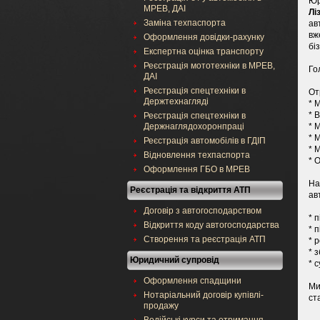
Юр
МРЕВ, ДАІ
Лі
Заміна техпаспорта
ав
вж
Оформлення довідки-рахунку
біз
Експертна оцінка транспорту
Реєстрація мототехніки в МРЕВ,
Го
ДАІ
Реєстрація спецтехніки в
От
Держтехнагляді
* 
* 
Реєстрація спецтехніки в
Держнаглядохоронпраці
* 
* 
Реєстрація автомобілів в ГДІП
* 
Відновлення техпаспорта
* 
Оформлення ГБО в МРЕВ
На
Реєстрація та відкриття АТП
ав
Договір з автогосподарством
* 
Відкриття коду автогосподарства
* 
Створення та реєстрація АТП
* 
* 
Юридичний супровід
* 
Оформлення спадщини
Ми
Нотаріальний договір купівлі-
ст
продажу