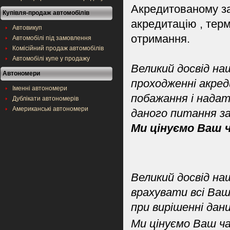
Акредитованому за
Купівля-продаж автомобілів
акредитацію , терм
Автовикуп
отримання.
Автомобілі під замовлення
Комісійний продаж автомобілів
Автомобілі купе у продажу
Великий досвід на
Автономери
проходженні акред
Іменні автономери
побажання і надат
Дублікати автономерів
Американські автономери
даного питання з
Ми цінуємо Ваш ч
Великий досвід на
врахувати всі Ваш
при вирішенні дан
Ми цінуємо Ваш ча