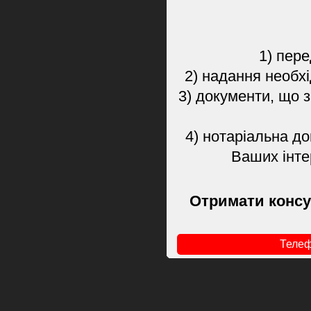
1) пере
2) надання необхі
3) документи, що 
4) нотаріальна д
Ваших інте
Отримати консу
Телеф