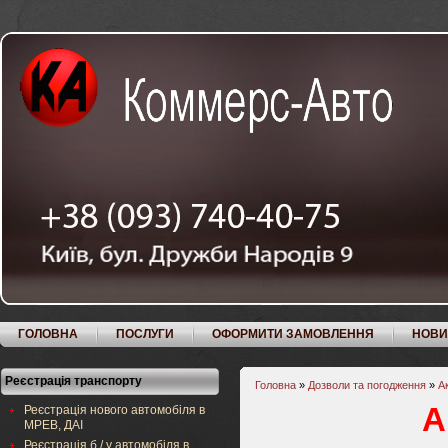
ГОЛОВНА
ПОСЛУГИ
ОФОРМИТИ ЗАМОВЛЕННЯ
НОВИ
Реєстрація транспорту
Головна
»
Дозволи та погодження
»
А
А
Реєстрація нового автомобіля в
МРЕВ, ДАІ
Реєстрація б / у автомобіля в