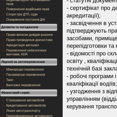
- статутні докумен
Водійські курси та отримання
прав
- сертифікат про д
Повернення водійських прав
Спори при ДТП, суди
акредитації);
Оскарження постанов ДАІ
- засвідчення в ус
Дозволи та погодження
підтверджують пра
Право виписки довідки-рахунок
засобами, приміще
Право проведення діагностики
перепідготовки та п
Акредитація автошкіл
Перевезення небезпечних
- відомості про скл
вантажів, ADR
освіту , кваліфікац
Ліцензії на автоперевезення
технічній базі закл
Міжнародні перевезення
Пасажирські перевезення
- робочі програми 
Таксі
кваліфікації водіїв;
Вантажні перевезення
- узгодження з ві
Фінансовий сервіс
управлінням (відд
Страхування автомобілів
керування транспо
Кредитування автомобілів
Лізинг автотранспорту
Переоформлення автокредиту