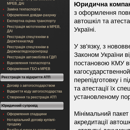
Юридична компан
МРЕВ, ДАІ
Заміна техпаспорта
з оформлення повн
Оформлення довідки-рахунку
автошкіл та атестац
Експертна оцінка транспорту
Реєстрація мототехніки в МРЕВ,
Україні.
ДАІ
Реєстрація спецтехніки в
Держтехнагляді
У зв'язку, з ново
Реєстрація спецтехніки в
Держнаглядохоронпраці
Законом України ві
Реєстрація автомобілів в ГДІП
постановою КМУ ві
Відновлення техпаспорта
Оформлення ГБО в МРЕВ
кагосударственной 
Реєстрація та відкриття АТП
перепідготовку і п
Договір з автогосподарством
та атестації їх сп
Відкриття коду автогосподарства
установленому пор
Створення та реєстрація АТП
Юридичний супровід
Мінімальний пакет
Оформлення спадщини
Нотаріальний договір купівлі-
акредитації автош
продажу