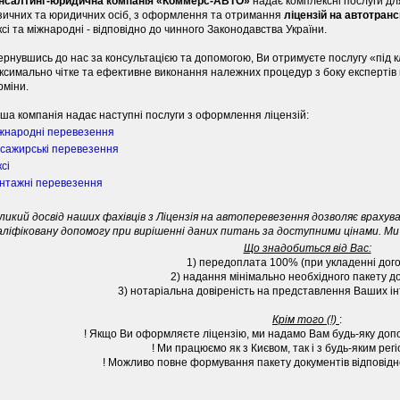
нсалтинг-юридична компанія «Коммерс-АВТО»
надає комплексні послуги для
зичних та юридичних осіб, з оформлення та отримання
ліцензій на автотран
ксі та міжнародні - відповідно до чинного Законодавства України.
ернувшись до нас за консультацією та допомогою, Ви отримуєте послугу «під кл
ксимально чітке та ефективне виконання належних процедур з боку експертів н
рміни.
ша компанія надає наступні послуги з оформлення ліцензій:
жнародні перевезення
сажирські перевезення
ксі
нтажні перевезення
ликий досвід наших фахівців з Ліцензія на автоперевезення дозволяє врахув
аліфіковану допомогу при вирішенні даних питань за доступними цінами.
Ми
Що знадобиться від Вас:
1) передоплата 100% (при укладенні дог
2) надання мінімально необхідного пакету д
3) нотаріальна довіреність на представлення Ваших ін
Крім того (!)
:
! Якщо Ви оформляєте ліцензію, ми надамо Вам будь-яку допо
! Ми працюємо як з Києвом, так і з будь-яким регі
! Можливо повне формування пакету документів відповідно