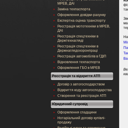
Ко
МРЕВ, ДАІ
фі
Заміна техпаспорта
та
Оформлення довідки-рахунку
Зв
Експертна оцінка транспорту
ма
Реєстрація мототехніки в МРЕВ,
те
ДАІ
Реєстрація спецтехніки в
На
Держтехнагляді
Мі
Реєстрація спецтехніки в
Па
Держнаглядохоронпраці
Та
Реєстрація автомобілів в ГДІП
Ва
Відновлення техпаспорта
Оформлення ГБО в МРЕВ
Ве
кв
Реєстрація та відкриття АТП
Договір з автогосподарством
Відкриття коду автогосподарства
Створення та реєстрація АТП
Юридичний супровід
Оформлення спадщини
Нотаріальний договір купівлі-
продажу