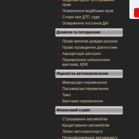
Водійські курси та отримання
прав
Повернення водійських прав
Спори при ДТП, суди
Оскарження постанов ДАІ
Дозволи та погодження
Право виписки довідки-рахунок
Право проведення діагностики
Акредитація автошкіл
Перевезення небезпечних
вантажів, ADR
Ліцензії на автоперевезення
Міжнародні перевезення
Пасажирські перевезення
Таксі
Вантажні перевезення
Фінансовий сервіс
Страхування автомобілів
Кредитування автомобілів
Лізинг автотранспорту
Переоформлення автокредиту