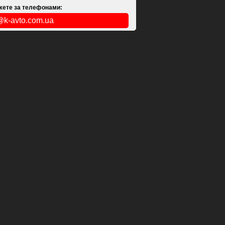
ожете за телефонами:
@k-avto.com.ua