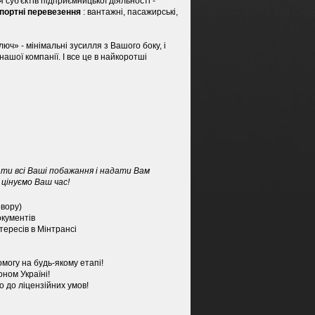
 суб'єктів підприємницької діяльності -
спортні перевезення
: вантажні, пасажирські,
юч» - мінімальні зусилля з Вашого боку, і
ашої компанії. І все це в найкоротші
ати всі Ваші побажання і надати Вам
 цінуємо Ваш час!
овору)
окументів
тересів в Мінтрансі
могу на будь-якому етапі!
оном Україні!
 до ліцензійних умов!