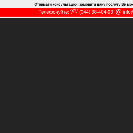
Отримати консультацію і замовити дану послугу Ви м
@
Телефонуйте:
(044)
38-404-93
info