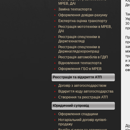
Юр
МРЕВ, ДАІ
Де
Заміна техпаспорта
Та
Оформлення довідки-рахунку
Ук
Експертна оцінка транспорту
30
Реєстрація мототехніки в МРЕВ,
пр
ДАІ
Реєстрація спецтехніки в
Пр
Держтехнагляді
пр
за
Реєстрація спецтехніки в
Держнаглядохоронпраці
мі
тр
Реєстрація автомобілів в ГДІП
и 
Відновлення техпаспорта
по
Оформлення ГБО в МРЕВ
се
Реєстрація та відкриття АТП
Договір з автогосподарством
Відкриття коду автогосподарства
Створення та реєстрація АТП
Юридичний супровід
Оформлення спадщини
Нотаріальний договір купівлі-
продажу
До