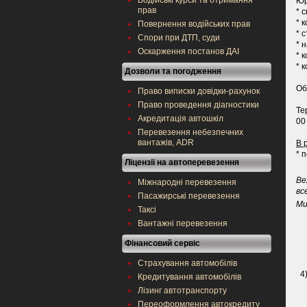
Водійські курси та отримання
Юр
прав
* 
* 
Повернення водійських прав
* 
Спори при ДТП, суди
* 
Оскарження постанов ДАІ
* 
* 
Дозволи та погодження
Об
Право виписки довідки-рахунок
Право проведення діагностики
Те
Акредитація автошкіл
00
Перевезення небезпечних
вантажів, ADR
В 
* 
Ліцензії на автоперевезення
Ве
Міжнародні перевезення
вс
Пасажирські перевезення
Ми
Таксі
Вантажні перевезення
Фінансовий сервіс
Страхування автомобілів
4
Кредитування автомобілів
Лізинг автотранспорту
Переоформлення автокредиту