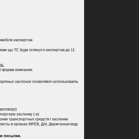
омобіля експертом.
мови що ТС буде оглянуто експертом до 11:
ль:
ої форми компании.
ортных заслонок позволяет использовать
договору)
портную заслонку (-а)
онки транспортных средств / заслонки
исты в органах МРЕВ, ДАІ, Держтехнагляду
ые посылки.