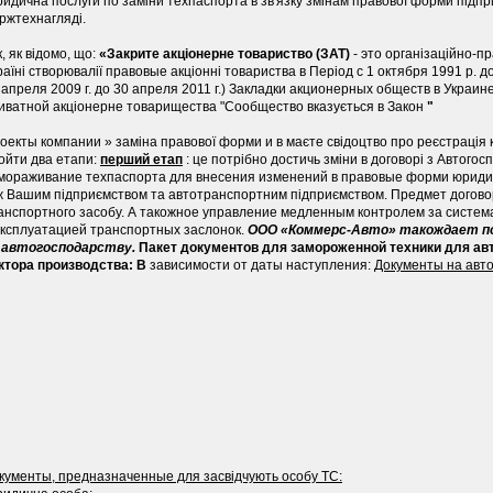
идична послуги по заміни техпаспорта в зв'язку змінам правової форми підпр
ржтехнагляді.
к, як відомо, що:
«Закрите акціонерне товариство (ЗАТ)
- это організаційно-п
раїні створювалії правовые акціонні товариства в Період с 1 октября 1991 р.
до
 апреля 2009 г. до 30 апреля 2011 г.) Закладки акционерных обществ в Украи
иватной акціонерне товарищества "Сообщество вказується в Закон
"
оекты компании » заміна правової форми и в маєте свідоцтво про реєстрація 
ойти два етапи:
перший етап
: це потрібно достичь зміни в договорі з Автого
мораживание техпаспорта для внесения изменений в правовые форми юриди
ж Вашим підприємством та автотранспортним підприємством.
Предмет договор
анспортного засобу.
А такожное управление медленным контролем за систем
эксплуатацией транспортных заслонок.
ООО «Коммерс-Авто» такождает по
 автогосподарству.
Пакет документов для замороженной техники для авт
ктора производства: В
зависимости от даты наступления:
Документы на авт
кументы, предназначенные для засвідчують особу ТС: