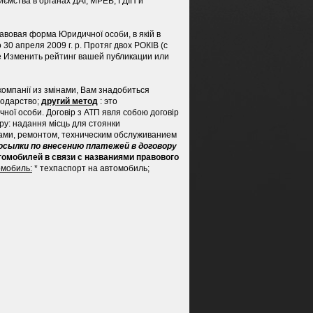
иємства в органах ДАІ, МРЕВ, ГДІП и
равовая форма Юридичної особи, в якій в
 30 апреля 2009 г. р.
Протяг двох РОКІВ (с
не Изменить рейтинг вашей публикации или
компанії из змінами, Вам знадобиться
сподарство;
другий метод
: это
чної особи.
Договір з АТП явля собою договір
у: надання місць для стоянки
ами, ремонтом, техническим обслуживанием
сылки по внесению платежей в договору
омобилей в связи с названиями правового
омобиль:
* техпаспорт на автомобиль;