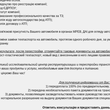
идична особа:
свідоцтво про реєстрацію компанії;
код ЄДРПОУ;
статут компанії;
наказание профессионального качества за ТЗ;
копія коду автогосподарства (код АТП);
копія договору з АТП;
ов'язкові присутність Вашего автомобиля в органах МРЕВ, ДАІ для огляду авт
рміни заміни техпаспорта на автомобиль: протягом одного робочого дня, за у
 ранку.
результате, после перестройки, отримутайте таковые документы на автомоби
пост-пластический техпаспорт, новый вид с внесенными в него лицами правов
ликий исследовательский центр реструктуризации и перестройки трансп
е ваши продукты и услуги, необходимые вам для доступа к питанию.
 цінуємо Ваш час!
Для получения информации от Вас:
1) передоплата 100% (по предварительному 
2) передача необязательного пакета документов на транс
3) документы, позволяющие засвидетельствовать новое руководство засл
) нотариальное разрешение на выдачу документов Ваших документов специал
Ответить консультацію и предоставить данн